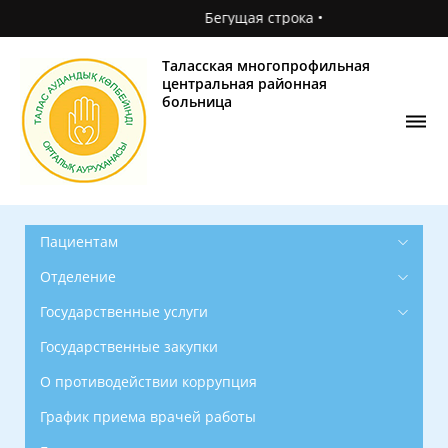
Бегущая строка •
Главная
О
Таласская многопрофильная
поликлинике
центральная районная
больница
Новости
Фотогалерея
Контакты
Пациентам
Отделение
Государственные услуги
Государственные закупки
О противодействии коррупция
График приема врачей работы