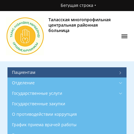
Бегущая строка •
Главная
О
Таласская многопрофильная
поликлинике
центральная районная
больница
Новости
Фотогалерея
Контакты
Пациентам
Отделение
Государственные услуги
Государственные закупки
О противодействии коррупция
График приема врачей работы