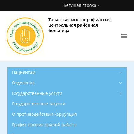
Бегущая строка •
Главная
О
Таласская многопрофильная
поликлинике
центральная районная
больница
Новости
Фотогалерея
Контакты
Пациентам
Отделение
Государственные услуги
Государственные закупки
О противодействии коррупция
График приема врачей работы