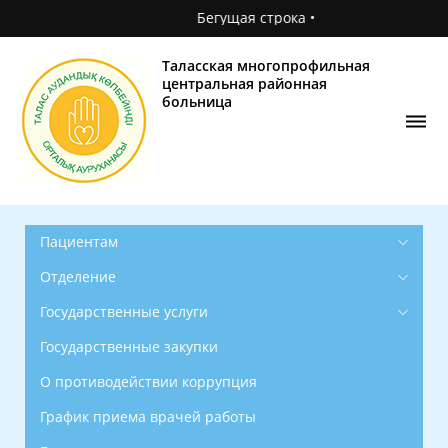
Бегущая строка •
Главная
О
Таласская многопрофильная
поликлинике
центральная районная
больница
Новости
Фотогалерея
Контакты
Пациентам
Отделение
Государственные услуги
Государственные закупки
О противодействии коррупция
График приема врачей работы