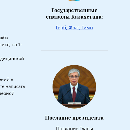
Государственные
символы Казахстана:
Герб,
Флаг,
Гимн
ужба
ике, на 1-
медицинской
ений в
ете написать
оверной
Послание президента
Послание Главы