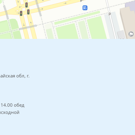
айская обл, г.
о 14.00 обед
высходной