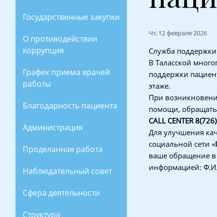
Государственные закупки
Чт, 12 февраля 2026
О противодействии
коррупция
Служба поддержки 
В Таласской мног
График приема врачей
поддержки пациент
работы
этаже.
При возникновени
Благодарность пациента
помощи, обращать
CALL CENTER 8(726)
Администрация
Для улучшения ка
социальной сети «
Проделанная работа
ваше обращение в 
информацией: Ф.И.
Наблюдательный совет
Сфера деятельности
Структура