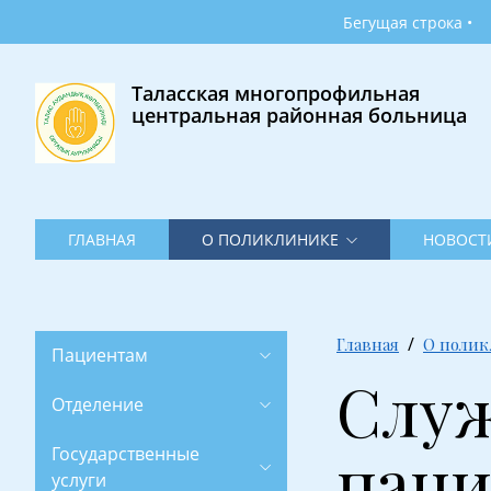
Главная
Бегущая строка •
О
поликлинике
Таласская многопрофильная
центральная районная больница
Новости
Фотогалерея
Контакты
ГЛАВНАЯ
О ПОЛИКЛИНИКЕ
НОВОСТ
Главная
О поли
Пациентам
Служ
Отделение
паци
Государственные
услуги