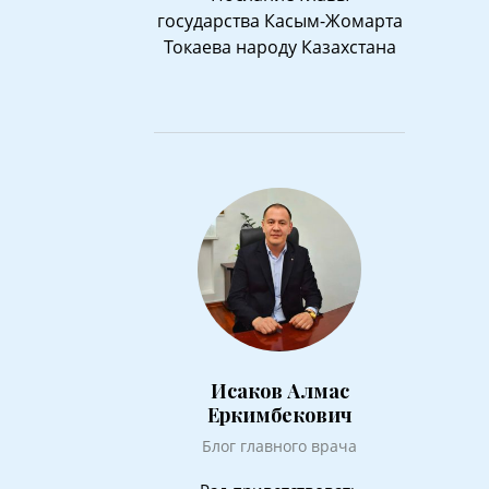
государства Касым-Жомарта
Токаева народу Казахстана
Исаков Алмас
Еркимбекович
Блог главного врача