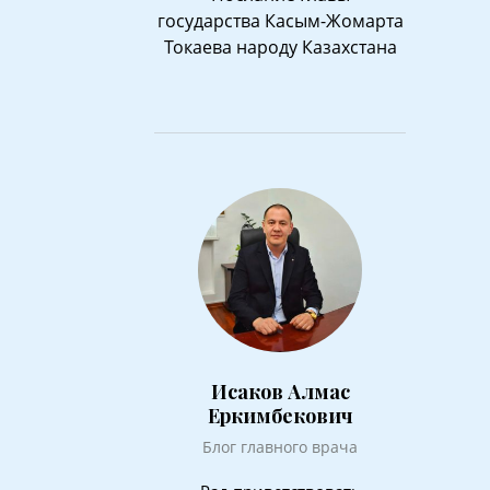
государства Касым-Жомарта
Токаева народу Казахстана
Исаков Алмас
Еркимбекович
Блог главного врача