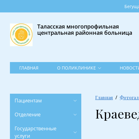
Главная
Бегущая строка •
О
поликлинике
Таласская многопрофильная
центральная районная больница
Новости
Фотогалерея
Контакты
ГЛАВНАЯ
О ПОЛИКЛИНИКЕ
НОВОСТ
Главная
Фотогал
Пациентам
Краеве
Отделение
Государственные
услуги