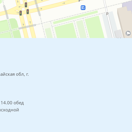
айская обл, г.
о 14.00 обед
высходной