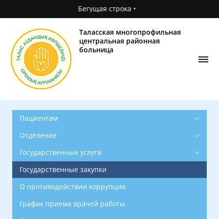
Бегущая строка •
Главная
О
Таласская многопрофильная
поликлинике
центральная районная
больница
Новости
Фотогалерея
Контакты
Пациентам
Отделение
Государственные услуги
Государственные закупки
О противодействии коррупция
График приема врачей работы