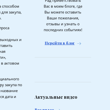
Рад приветствовать
а способом
Вас в моем блоге, где
для закупа,
Вы можете оставить
.
Ваши пожелания,
отзывы и узнать о
проса
последних событиях!
 выходных и
Перейти в блог
ставить
ная
и»,
 в актовом
нциального
ру закупа по
я название
ся дата и
Актуальные видео
Все видео