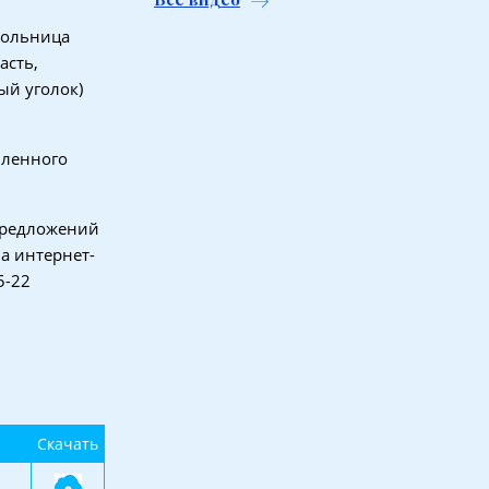
больница
асть,
ый уголок)
вленного
предложений
на интернет-
5-22
Скачать