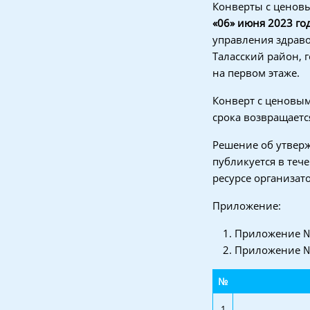
Конверты с ценов
«
06
»
июня
202
3
го
управления здрав
Таласский район, г
на первом этаже.
Конверт с ценовы
срока возвращаетс
Решение об утверж
публикуется в теч
ресурсе организатор
Приложение:
Приложение № 
Приложение № 
№
1