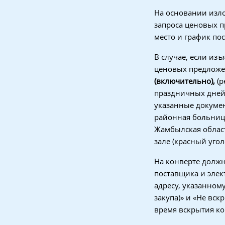
На основании изло
запроса ценовых п
место и график по
В случае, если из
ценовых предложен
(включительно)
,
(р
праздничных дней.
указанные докумен
районная больниц
Жамбылская област
зале (красный угол
На конверте долж
поставщика и элек
адресу, указанному
закупа)» и «Не вскр
время вскрытия ко