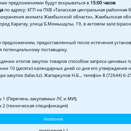
ыми предложениями будут вскрываться в
1
5
:
0
0 часов
да
по адресу: КГП на ПХВ «Таласская центральная районная 
оохранения акимата Жамбылской области», Жамбылская обл
ород Каратау, улица Б.Момышұлы, 19, в актовом зале (красн
м предложением, предоставленный после истечения устано
я потенциальному поставщику.
дении итогов закупок товаров способом запроса ценовых 
ении 10 (десяти) календарных дней со дня его утверждения 
а закупок (talas.kz). Жапаркулов Н.Б.., телефон 8 (72644) 6-2
1 (Перечень закупаемых ЛС и МИ);
2 (техническая спецификация)
Название
приложения 1,2