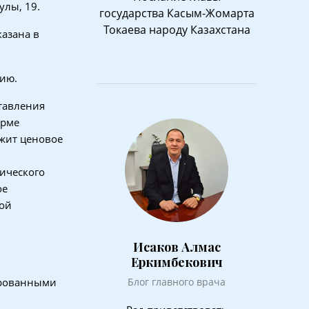
улы, 19.
государства Касым-Жомарта
Токаева народу Казахстана
казана в
нию.
тавления
орме
ржит ценовое
ического
ое
ой
Исаков Алмас
Еркимбекович
ированными
Блог главного врача