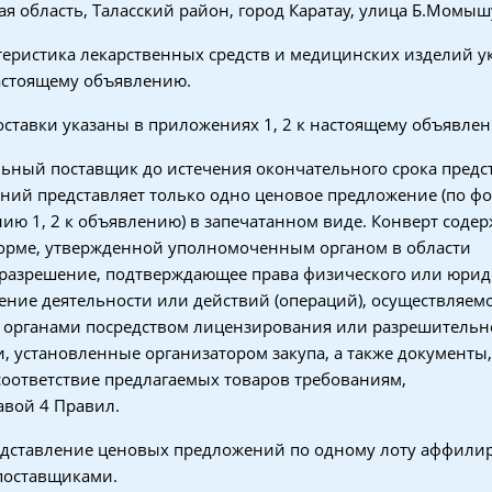
я область, Таласский район, город Каратау, улица Б.Момыш
теристика лекарственных средств и медицинских изделий у
астоящему объявлению.
оставки указаны в приложениях 1, 2 к настоящему объявле
ьный поставщик до истечения окончательного срока предс
ний представляет только одно ценовое предложение (по ф
ию 1, 2 к объявлению) в запечатанном виде. Конверт соде
орме, утвержденной уполномоченным органом в области
 разрешение, подтверждающее права физического или юрид
ение деятельности или действий (операций), осуществляем
органами посредством лицензирования или разрешительн
и, установленные организатором закупа, а также документы,
оответствие предлагаемых товаров требованиям,
авой 4 Правил.
редставление ценовых предложений по одному лоту аффил
поставщиками.