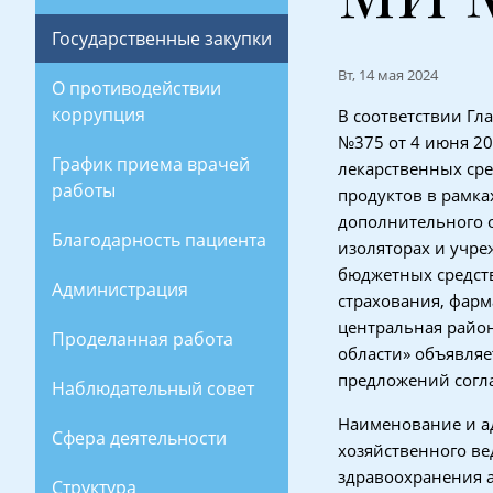
Государственные закупки
Вт, 14 мая 2024
О противодействии
коррупция
В соответствии Гл
№375 от 4 июня 20
График приема врачей
лекарственных ср
работы
продуктов в рамк
дополнительного 
Благодарность пациента
изоляторах и учре
бюджетных средств
Администрация
страхования, фарма
центральная райо
Проделанная работа
области» объявляе
предложений согл
Наблюдательный совет
Наименование и ад
Сфера деятельности
хозяйственного ве
здравоохранения а
Структура