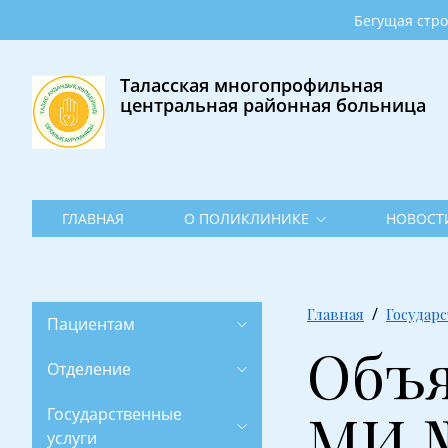
Главная
Бегущая строка •
О
поликлинике
Таласская многопрофильная
центральная районная больница
Новости
Фотогалерея
Контакты
ГЛАВНАЯ
О ПОЛИКЛИНИКЕ
НОВОСТ
Главная
Государ
Пациентам
Объя
Отделение
МИ 
Государственные
услуги