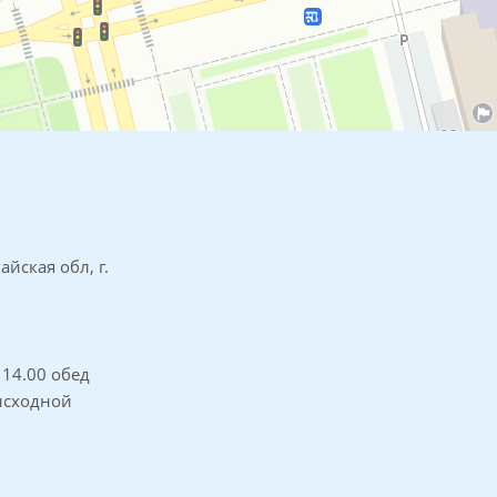
айская обл, г.
о 14.00 обед
высходной