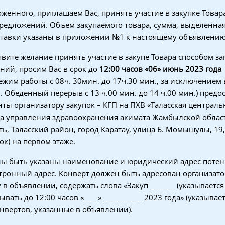
женного, приглашаем Вас, принять участие в закупке Товар
редложений. Объем закупаемого товара, сумма, выделенная 
ставки указаны в приложении №1 к настоящему объявлению
ъявите желание принять участие в закупе Товара способом за
ий, просим Вас в срок до
12:00 часов «
06
»
июнь
202
3
года
ежим работы с 08ч. 30мин. до 17ч.30 мин., за исключением
 Обеденный перерыв с 13 ч.00 мин. до 14 ч.00 мин.) предо
ты организатору закупок – КГП на ПХВ «Таласская централь
а управления здравоохранения акимата Жамбылской област
ь, Таласский район, город Каратау, улица Б. Момышулы, 19,
ок) на первом этаже.
ны быть указаны наименование и юридический адрес поте
тронный адрес. Конверт должен быть адресован организато
 в объявлении, содержать слова «Закуп _______ (указываетс
ывать до 12:00 часов «____» ___________ 2023 года» (указывает
нвертов, указанные в объявлении).