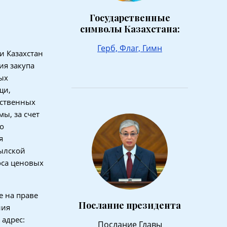
Государственные
символы Казахстана:
Герб,
Флаг,
Гимн
и Казахстан
ия закупа
ых
щи,
дственных
ы, за счет
о
я
ылской
оса ценовых
е на праве
Послание президента
ния
адрес:
Послание Главы