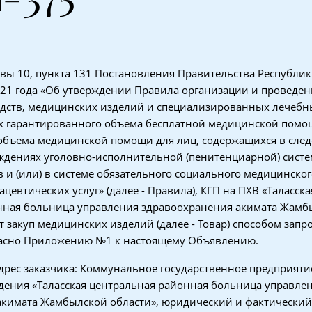
авы 10, пункта 131 Постановления Правительства Республик
21 года «Об утверждении Правила организации и проведен
едств, медицинских изделий и специализированных лечебн
ах гарантированного объема бесплатной медицинской помо
объема медицинской помощи для лиц, содержащихся в сле
ждениях уголовно-исполнительной (пенитенциарной) систем
 и (или) в системе обязательного социального медицинског
цевтических услуг» (далее - Правила), КГП на ПХВ «Таласска
нная больница управления здравоохранения акимата Жамб
т закуп медицинских изделий (далее - Товар) способом запр
асно Приложению №1 к настоящему Объявлению.
рес заказчика: Коммунальное государственное предприяти
дения «Таласская центральная районная больница управле
кимата Жамбылской области», юридический и фактический 