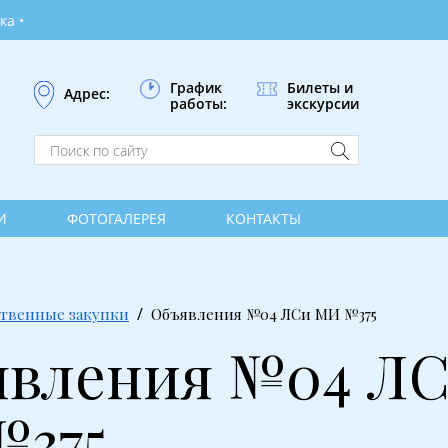
График
Билеты и
Адрес:
работы:
экскурсии
И
ФОТОГАЛЕРЕЯ
КОНТАКТЫ
ственные закупки
Объявления №04 ЛСи МИ №375
вления №04 Л
№375