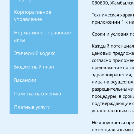
080800, Жамбылска
Корпоративное
Техническая харак
управление
приложении 1 к н
Нормативно - правовые
Сроки и условия п
акты
Каждый потенциал
Этический кодекс
ценовых предложе
согласно приложен
Бюджетный план
предложение по ф
здравоохранения,
Вакансии
лица на осуществл
разрешительными 
Памятка населению
процедуры, в срок
подтверждающие с
Платные услуги
установленным гл
Не допускается п
потенциальными 