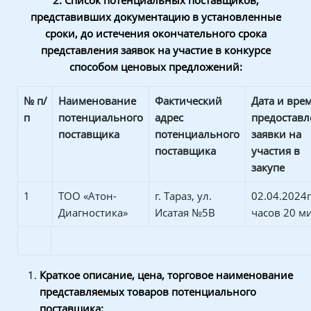
2. Список потенциальных поставщиков,
представивших документацию в установленные
сроки, до истечения окончательного срока
представления заявок на участие в конкурсе
способом ценовых предложений:
№
п/
Наименование
Фактический
Дата и вре
п
потенциального
адрес
предоставл
поставщика
потенциального
заявки на
поставщика
участия в
закупе
1
ТОО «Атон-
г. Тараз, ул.
02.04.2024г
Диагностика»
Исатая №5В
часов 20 м
Краткое описание, цена, торговое наименование
представляемых товаров потенциального
поставщика: