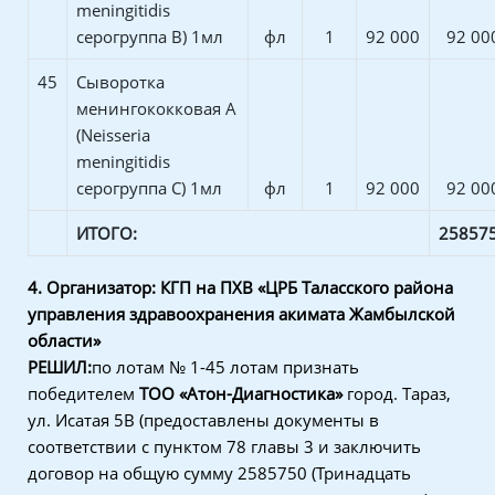
meningitidis
серогруппа В) 1мл
фл
1
92 000
92 00
45
Сыворотка
менингококковая А
(Neisseria
meningitidis
серогруппа С) 1мл
фл
1
92 000
92 00
ИТОГО:
25857
4.
Организатор: КГП на ПХВ «ЦРБ Таласского района
управления здравоохранения акимата Жамбылской
области»
РЕШИЛ:
по лотам № 1-45 лотам признать
победителем
ТОО «Атон-Диагностика»
город. Тараз,
ул. Исатая 5В (предоставлены документы в
соответствии с пунктом 78 главы 3 и заключить
договор на общую сумму 2585750 (Тринадцать