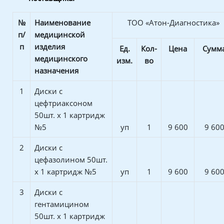
№
Наименование
ТОО «Атон-Диагностика»
п/
медицинской
п
изделия
Ед.
Кол-
Цена
Сумм
медицинского
изм.
во
назначения
1
Диски с
цефтриаксоном
50шт. х 1 картридж
№5
уп
1
9 600
9 60
2
Диски с
цефазолином 50шт.
х 1 картридж №5
уп
1
9 600
9 60
3
Диски с
гентамицином
50шт. х 1 картридж