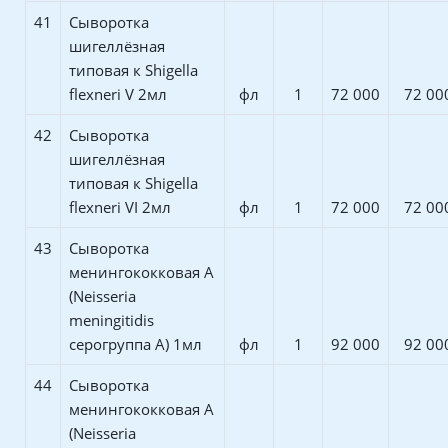
41
Сыворотка
шигеллёзная
типовая к Shigella
flexneri V 2мл
фл
1
72 000
72 00
42
Сыворотка
шигеллёзная
типовая к Shigella
flexneri VI 2мл
фл
1
72 000
72 00
43
Сыворотка
менингококковая А
(Neisseria
meningitidis
серогруппа А) 1мл
фл
1
92 000
92 00
44
Сыворотка
менингококковая А
(Neisseria