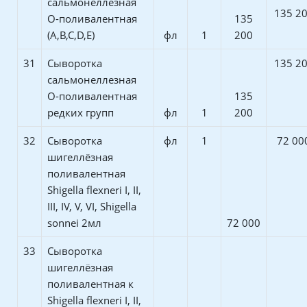
сальмонеллезная
135 2
О-поливалентная
135
(А,В,С,D,E)
фл
1
200
31
Сыворотка
135 2
сальмонеллезная
О-поливалентная
135
редких групп
фл
1
200
32
Сыворотка
фл
1
72 00
шигеллёзная
поливалентная
Shigella flexneri I, II,
III, IV, V, VI, Shigella
sonnei 2мл
72 000
33
Сыворотка
шигеллёзная
поливалентная к
Shigella flexneri I, II,