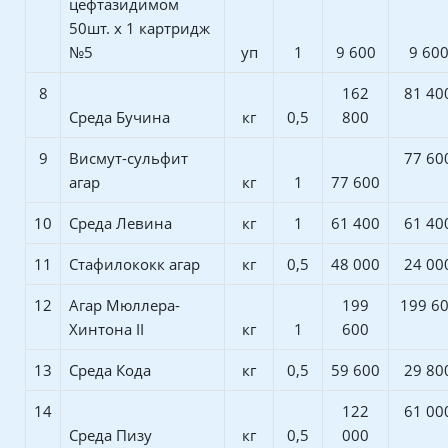
цефтазидимом
50шт. х 1 картридж
№5
уп
1
9 600
9 60
8
162
81 40
Среда Бучина
кг
0,5
800
9
Висмут-сульфит
77 60
агар
кг
1
77 600
10
Среда Левина
кг
1
61 400
61 40
11
Стафилококк агар
кг
0,5
48 000
24 00
12
Агар Мюллера-
199
199 6
Хинтона II
кг
1
600
13
Среда Кода
кг
0,5
59 600
29 80
14
122
61 00
Среда Пизу
кг
0,5
000