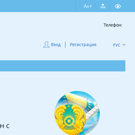
A
+
A
Телефон:
Вход
Регистрация
РУС
н с