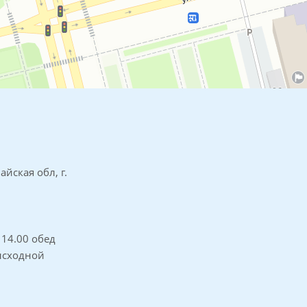
айская обл, г.
о 14.00 обед
высходной