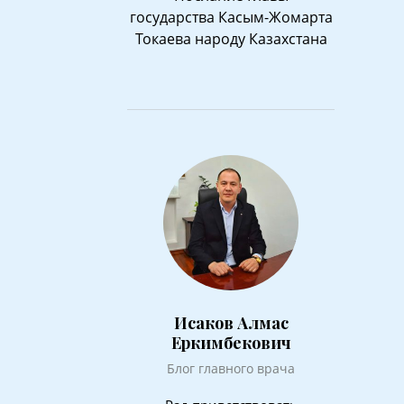
государства Касым-Жомарта
Токаева народу Казахстана
Исаков Алмас
Еркимбекович
Блог главного врача