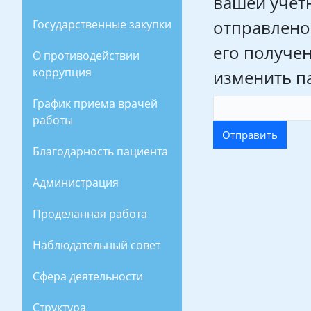
вашей учет
отправлено
Государственные закупки
его получе
О противодействии
коррупция
изменить па
График приема врачей
работы
Отправить
Благодарность пациента
Администрация
Проделанная работа
Наблюдательный совет
Сфера деятельности
Структура