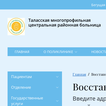
Главная
Бегущая строка •
О
поликлинике
Таласская многопрофильная
центральная районная больница
Новости
Фотогалерея
Контакты
ГЛАВНАЯ
О ПОЛИКЛИНИКЕ
НОВОСТ
Главная
Восстан
Пациентам
Восста
Отделение
Введите адр
Государственные
услуги