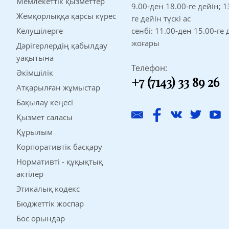
Мемлекеттік қызметтер
9.00-ден 18.00-ге дейін; 1
Жемқорлыққа қарсы күрес
ге дейін түскі ас
Келушілерге
сенбі: 11.00-ден 15.00-ге 
жоғары
Дәрігерлердің қабылдау
уақытына
Телефон:
Әкімшілік
+7 (7143) 33 89 26
Атқарылған жұмыстар
Бақылау кеңесі
Қызмет саласы
Құрылым
Корпоративтік басқару
Нормативті - құқықтық
актілер
Этикалық кодекс
Бюджеттік жоспар
Бос орындар