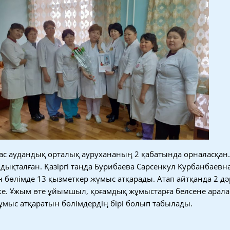
лас аудандық орталық аурухананың 2 қабатында орналасқан
дықталған. Қазіргі таңда Бурибаева Сарсенкул Курбанбаевн
н бөлімде 13 қызметкер жұмыс атқарады. Атап айтқанда 2 дәр
ике. Ұжым өте ұйымшыл, қоғамдық жұмыстарға белсене арала
жұмыс атқаратын бөлімдердің бірі болып табылады.