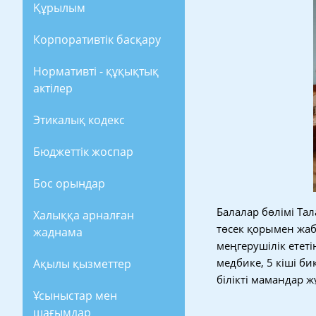
Құрылым
Корпоративтік басқару
Нормативті - құқықтық
актілер
Этикалық кодекс
Бюджеттік жоспар
Бос орындар
Балалар бөлімі Та
Халыққа арналған
төсек қорымен жаб
жаднама
меңгерушілік ететі
медбике, 5 кіші б
Ақылы қызметтер
білікті мамандар 
Ұсыныстар мен
шағымдар