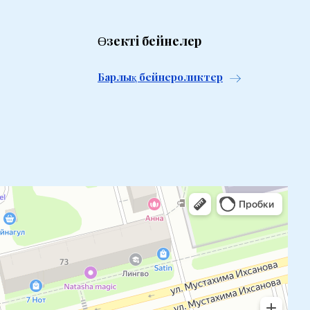
Өзекті бейнелер
Барлық бейнероликтер