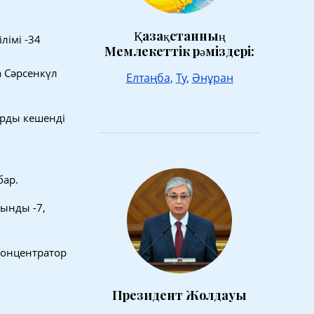
Қазақстанның
лімі -34
Мемлекеттік рәміздері:
а Сәрсенкүл
Елтаңба
,
Ту
,
Әнұран
арды кешенді
бар.
уынды -7,
концентратор
Президент Жолдауы