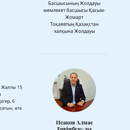
Басшысының Жолдауы
мемлекет басшысы Қасым-
Жомарт
Тоқаевтың Қазақстан
халқына Жолдауы
. Жалпы 15
а
ігер, 6
сатын, өте
Исаков Алмас
Еркімбекұлы