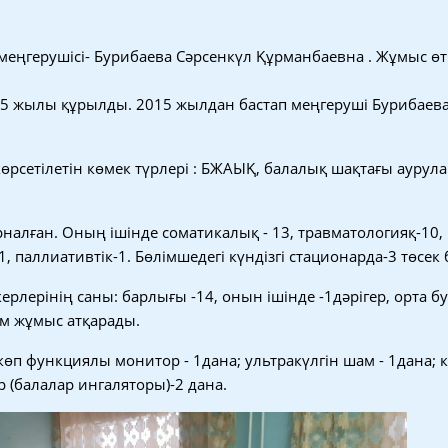
меңгерушісі- Бурибаева Сәрсенкүл Құрманбаевна . Жұмыс өті
75 жылы құрылды. 2015 жылдан бастап меңгеруші Бурибаев
көрсетілетін көмек түрлері : БЖАЫҚ, балалық шақтағы аурул
рналған. Оның ішінде соматикалық - 13, травматологияқ-10,
 паллиативтік-1. Бөлімшедегі күндізгі стационарда-3 төсек 
рлерінің саны: барлығы -14, онын ішінде -1дәрігер, орта б
ам жұмыс атқарады.
көп функциялы монитор - 1дана; ультракүлгін шам - 1дана; 
р (балалар ингаляторы)-2 дана.