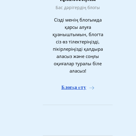
Бас дәрігердің блогы
Сізді менің блогымда
қарсы алуға
қуаныштымын, блогта
сіз өз тілектеріңізді,
пікірлеріңізді қалдыра
аласыз және соңғы
оқиғалар туралы біле
аласыз!
Блогқа өту