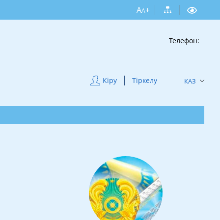
A
+
A
Телефон:
Кіру
Тіркелу
КАЗ