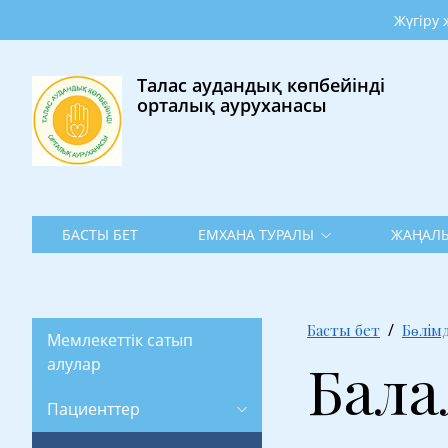
Жүгіру жолы •
Талас аудандық көпбейінді
орталық ауруханасы
БАСТЫ БЕТ
ЕМХАНА ТУРАЛЫ
ЖАҢАЛЫ
Басты бет
Бөлім
Мемлекеттік сатып
Бала
алулар
Пациенттер