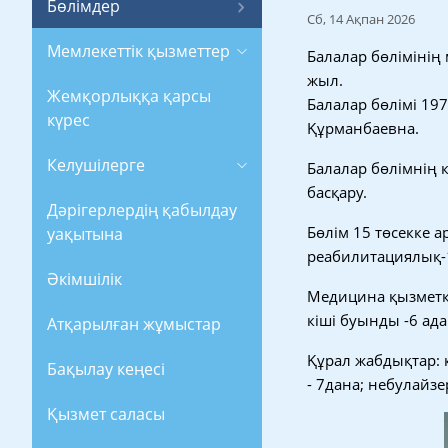
Бөлімдер
Сб, 14 Ақпан 2026
Мемлекеттік қызметтер
Балалар бөлімінің 
жыл.
Жемқорлыққа қарсы
Балалар бөлімі 19
күрес
Құрманбаевна.
Келушілерге
Балалар бөлімнің 
басқару.
Дәрігерлердің қабылдау
Бөлім 15 төсекке а
уақытына
реабилитациялық-1,
Әкімшілік
Медицина қызметке
кіші буынды -6 ад
Атқарылған жұмыстар
Құрал жабдықтар: 
Бақылау кеңесі
- 7дана; небулайзе
Қызмет саласы