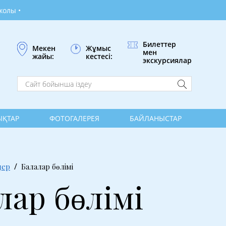
Билеттер
Жұмыс
Мекен
мен
кестесі:
жайы:
экскурсиялар
ҚТАР
ФОТОГАЛЕРЕЯ
БАЙЛАНЫСТАР
дер
Балалар бөлімі
лар бөлімі