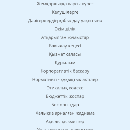
Жемқорлыққа қарсы күрес
Келушілерге
Дәрігерлердің қабылдау уақытына
Әкімшілік
Атқарылған жұмыстар
Бақылау кеңесі
Қызмет саласы
Құрылым
Корпоративтік басқару
Нормативті - құқықтық актілер
Этикалық кодекс
Бюджеттік жоспар
Бос орындар
Халыққа арналған жаднама
Ақылы қызметтер
Ұсыныстар мен шағымдар