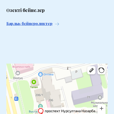
Өзекті бейнелер
Барлық бейнероликтер