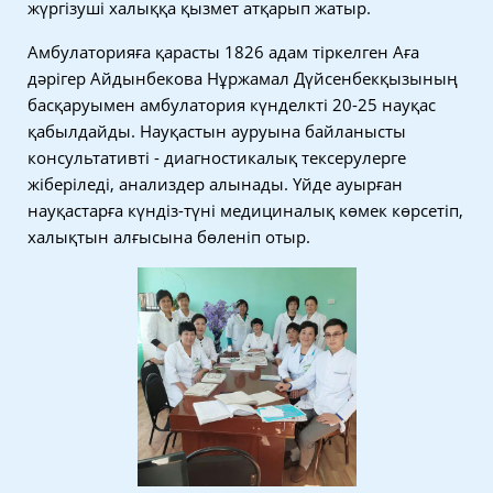
жүргізуші халыққа қызмет атқарып жатыр.
Амбулаторияға қарасты 1826 адам тіркелген Аға
дәрігер Айдынбекова Нұржамал Дүйсенбекқызының
басқаруымен амбулатория күнделкті 20-25 науқас
қабылдайды. Науқастын ауруына байланысты
консультативті - диагностикалық тексерулерге
жіберіледі, анализдер алынады. Үйде ауырған
науқастарға күндіз-түні медициналық көмек көрсетіп,
халықтын алғысына бөленіп отыр.