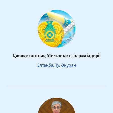
Қазақстанның Мемлекеттік рәміздері:
Елтаңба
,
Ту
,
Әнұран