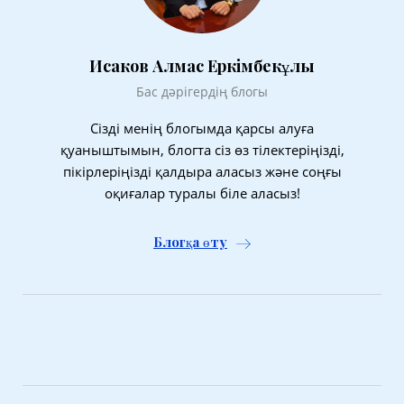
Исаков Алмас Еркімбекұлы
Бас дәрігердің блогы
Сізді менің блогымда қарсы алуға
қуаныштымын, блогта сіз өз тілектеріңізді,
пікірлеріңізді қалдыра аласыз және соңғы
оқиғалар туралы біле аласыз!
Блогқа өту