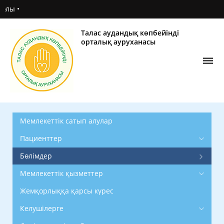
Жүг
Талас аудандық көпбейінді
орталық ауруханасы
Мемлекеттік сатып алулар
Пациенттер
Бөлімдер
Мемлекеттік қызметтер
Жемқорлыққа қарсы күрес
Келушілерге