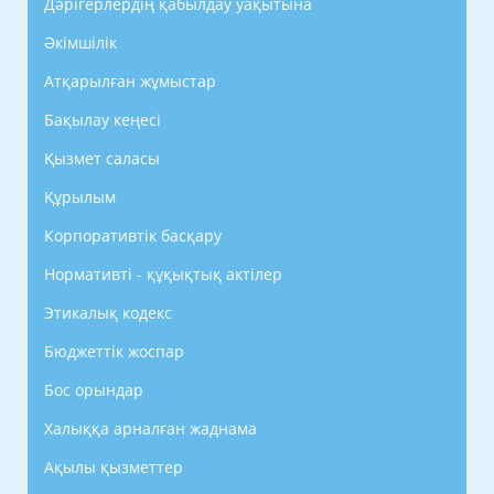
Дәрігерлердің қабылдау уақытына
Әкімшілік
Атқарылған жұмыстар
Бақылау кеңесі
Қызмет саласы
Құрылым
Корпоративтік басқару
Нормативті - құқықтық актілер
Этикалық кодекс
Бюджеттік жоспар
Бос орындар
Халыққа арналған жаднама
Ақылы қызметтер