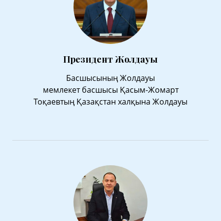
Президент Жолдауы
Басшысының Жолдауы
мемлекет басшысы Қасым-Жомарт
Тоқаевтың Қазақстан халқына Жолдауы