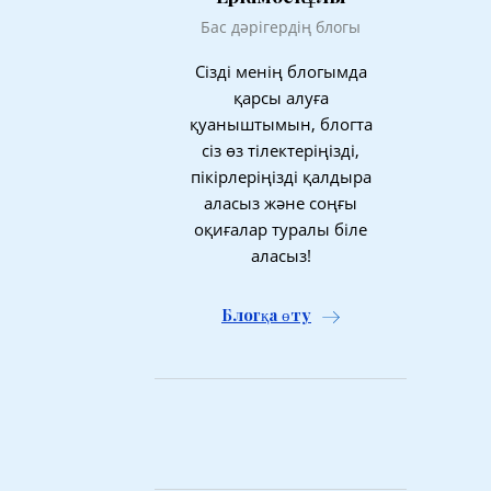
Бас дәрігердің блогы
Сізді менің блогымда
қарсы алуға
қуаныштымын, блогта
сіз өз тілектеріңізді,
пікірлеріңізді қалдыра
аласыз және соңғы
оқиғалар туралы біле
аласыз!
Блогқа өту