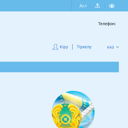
A
+
A
Телефон:
Кіру
Тіркелу
КАЗ