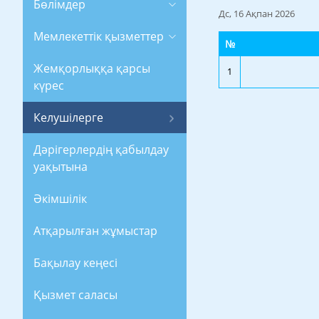
Бөлімдер
Дс, 16 Ақпан 2026
Мемлекеттік қызметтер
№
Жемқорлыққа қарсы
1
күрес
Келушілерге
Дәрігерлердің қабылдау
уақытына
Әкімшілік
Атқарылған жұмыстар
Бақылау кеңесі
Қызмет саласы