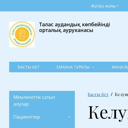
Жүгіру жолы •
Талас аудандық көпбейінді
орталық ауруханасы
БАСТЫ БЕТ
ЕМХАНА ТУРАЛЫ
ЖАҢАЛЫ
Басты бет
Келуш
Мемлекеттік сатып
Келу
алулар
Пациенттер