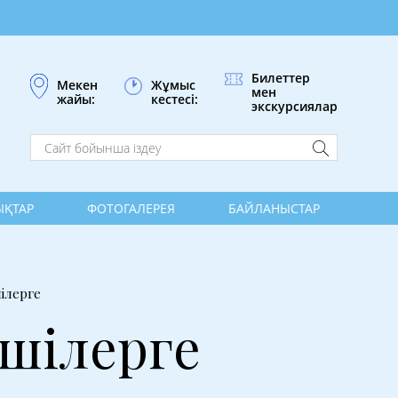
Билеттер
Жұмыс
Мекен
мен
кестесі:
жайы:
экскурсиялар
ҚТАР
ФОТОГАЛЕРЕЯ
БАЙЛАНЫСТАР
ілерге
шілерге