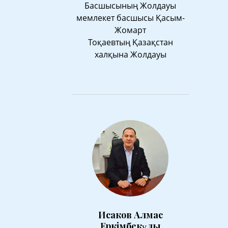
Басшысының Жолдауы
мемлекет басшысы Қасым-
Жомарт
Тоқаевтың Қазақстан
халқына Жолдауы
Исаков Алмас
Еркімбекұлы