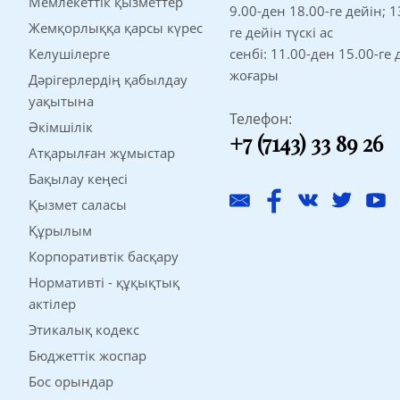
Мемлекеттік қызметтер
9.00-ден 18.00-ге дейін; 1
Жемқорлыққа қарсы күрес
ге дейін түскі ас
Келушілерге
сенбі: 11.00-ден 15.00-ге 
жоғары
Дәрігерлердің қабылдау
уақытына
Телефон:
Әкімшілік
+7 (7143) 33 89 26
Атқарылған жұмыстар
Бақылау кеңесі
Қызмет саласы
Құрылым
Корпоративтік басқару
Нормативті - құқықтық
актілер
Этикалық кодекс
Бюджеттік жоспар
Бос орындар