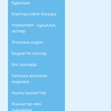
Құрылым
Корпоративтік басқару
Нормативті - құқықтық
актілер
Этикалық кодекс
Бюджеттік жоспар
Бос орындар
Халыққа арналған
жаднама
Ақылы қызметтер
Ұсыныстар мен
шағымдар