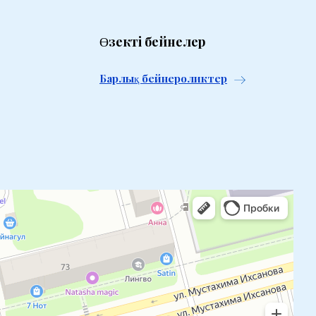
Өзекті бейнелер
Барлық бейнероликтер