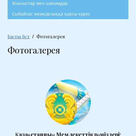
Ұсыныстар мен шағымдар
Сыбайлас жемқорлыққа қарсы күрес
Басты бет
Фотогалерея
Фотогалерея
Қазақстанның Мемлекеттік рәміздері: