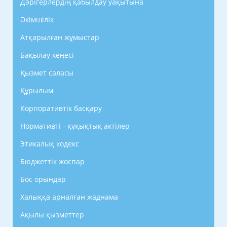
Дәрігерлердің қабылдау уақытына
Әкімшілік
Атқарылған жұмыстар
Бақылау кеңесі
Қызмет саласы
Құрылым
Корпоративтік басқару
Нормативті - құқықтық актілер
Этикалық кодекс
Бюджеттік жоспар
Бос орындар
Халыққа арналған жаднама
Ақылы қызметтер