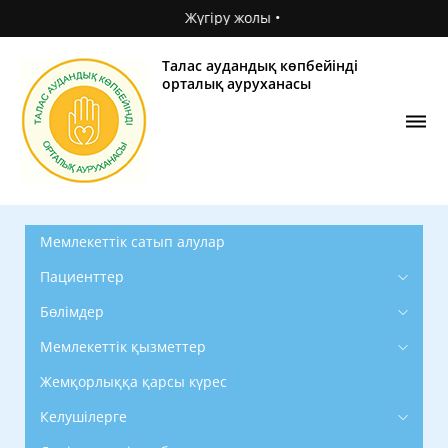
Жүгіру жолы •
Талас аудандық көпбейінді
орталық ауруханасы
Мемлекеттік сатып алулар
Пациенттер
Бөлімдер
Мемлекеттік қызметтер
Жемқорлыққа қарсы күрес
Келушілерге