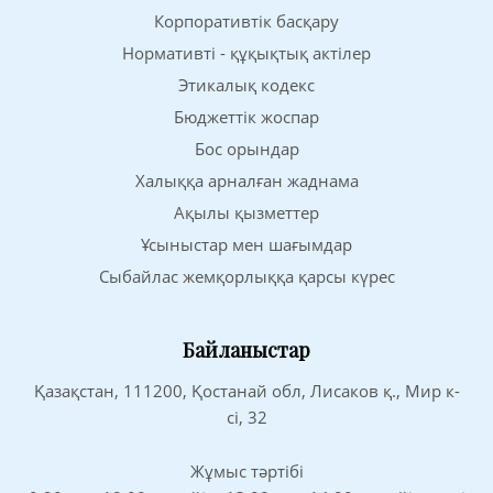
Корпоративтік басқару
Нормативті - құқықтық актілер
Этикалық кодекс
Бюджеттік жоспар
Бос орындар
Халыққа арналған жаднама
Ақылы қызметтер
Ұсыныстар мен шағымдар
Сыбайлас жемқорлыққа қарсы күрес
Байланыстар
Қазақстан, 111200, Қостанай обл, Лисаков қ., Мир к-
сі, 32
Жұмыс тәртібі