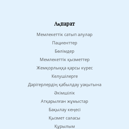
Ақпарат
Мемлекеттік сатып алулар
Пациенттер
Бөлімдер
Мемлекеттік қызметтер
Жемқорлыққа қарсы күрес
Келушілерге
Дәрігерлердің қабылдау уақытына
Әкімшілік
Атқарылған жұмыстар
Бақылау кеңесі
Қызмет саласы
Құрылым