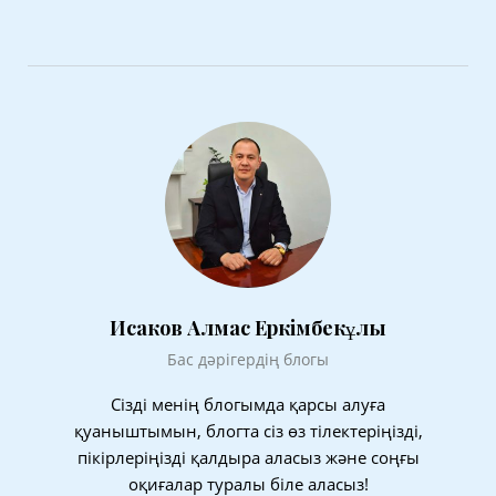
Исаков Алмас Еркімбекұлы
Бас дәрігердің блогы
Сізді менің блогымда қарсы алуға
қуаныштымын, блогта сіз өз тілектеріңізді,
пікірлеріңізді қалдыра аласыз және соңғы
оқиғалар туралы біле аласыз!