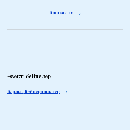
Блогқа өту
Өзекті бейнелер
Барлық бейнероликтер