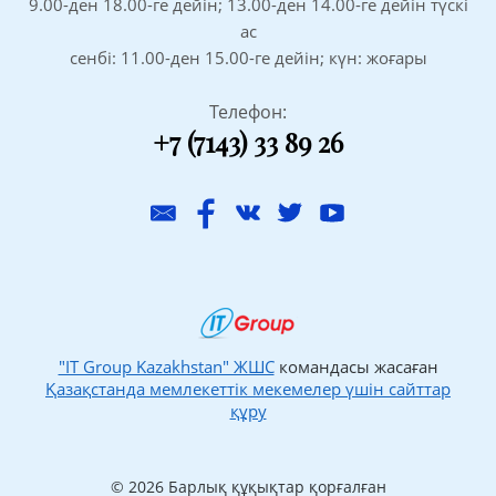
9.00-ден 18.00-ге дейін; 13.00-ден 14.00-ге дейін түскі
ас
сенбі: 11.00-ден 15.00-ге дейін; күн: жоғары
Телефон:
+7 (7143) 33 89 26
"IT Group Kazakhstan" ЖШС
командасы жасаған
Қазақстанда мемлекеттік мекемелер үшін сайттар
құру
© 2026 Барлық құқықтар қорғалған