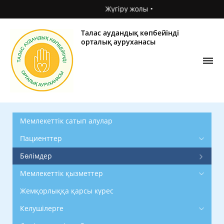
Жүгіру жолы •
Талас аудандық көпбейінді
орталық ауруханасы
Мемлекеттік сатып алулар
Пациенттер
Бөлімдер
Мемлекеттік қызметтер
Жемқорлыққа қарсы күрес
Келушілерге