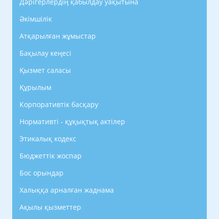
Дәрігерлердің қабылдау уақытына
Әкімшілік
Атқарылған жұмыстар
Бақылау кеңесі
Қызмет саласы
Құрылым
Корпоративтік басқару
Нормативті - құқықтық актілер
Этикалық кодекс
Бюджеттік жоспар
Бос орындар
Халыққа арналған жаднама
Ақылы қызметтер