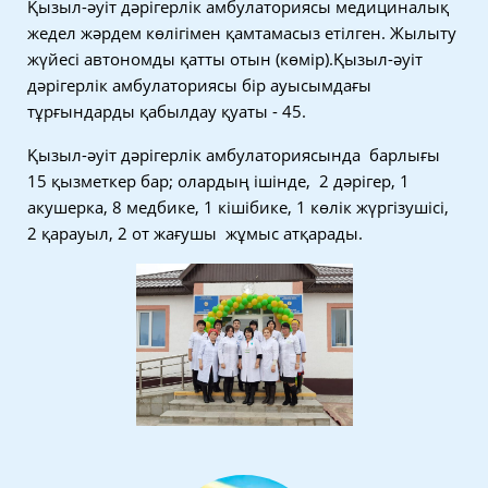
Қызыл-әуіт дәрігерлік амбулаториясы медициналық
жедел жәрдем көлігімен қамтамасыз етілген. Жылыту
жүйесі автономды қатты отын (көмір).Қызыл-әуіт
дәрігерлік амбулаториясы бір ауысымдағы
тұрғындарды қабылдау қуаты - 45.
Қызыл-әуіт дәрігерлік амбулаториясында барлығы
15 қызметкер бар; олардың ішінде, 2 дәрігер, 1
акушерка, 8 медбике, 1 кішібике, 1 көлік жүргізушісі,
2 қарауыл, 2 от жағушы жұмыс атқарады.