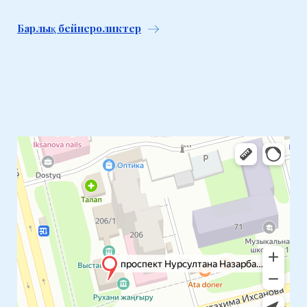
Барлық бейнероликтер