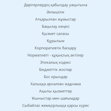
Дәрігерлердің қабылдау уақытына
Әкімшілік
Атқарылған жұмыстар
Бақылау кеңесі
Қызмет саласы
Құрылым
Корпоративтік басқару
Нормативті - құқықтық актілер
Этикалық кодекс
Бюджеттік жоспар
Бос орындар
Халыққа арналған жаднама
Ақылы қызметтер
Ұсыныстар мен шағымдар
Сыбайлас жемқорлыққа қарсы күрес