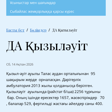
Ұсыныстар мен шағымдар
Сыбайлас жемқорлыққа қарсы күрес
Басты бет
Бөлімдер
ДА Қызыләуіт
ДА Қызыләуіт
Сб, 14 Ақпан 2026
Қызыл-әуіт ауылы Талас аудан орталығынан 95
шақырым жерде орналасқан. Дәрігерлік
амбулатория 2013 жылы қолданысқа берілген.
Қызыләуіт ауылында (райстат б/ша) 2256 тұрғыны
бар. Оның ішінде ересектер 1657, жасөспірімдер 70
, балалар 529, фертильді жастағы әйелдер саны 400.