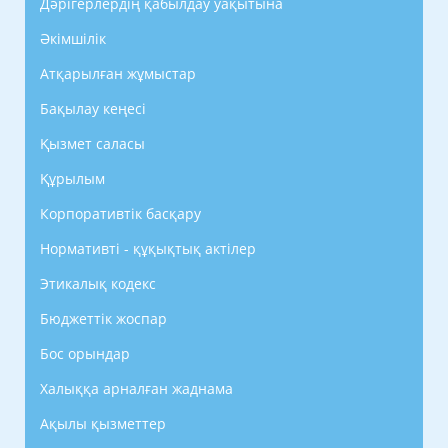
Дәрігерлердің қабылдау уақытына
Әкімшілік
Атқарылған жұмыстар
Бақылау кеңесі
Қызмет саласы
Құрылым
Корпоративтік басқару
Нормативті - құқықтық актілер
Этикалық кодекс
Бюджеттік жоспар
Бос орындар
Халыққа арналған жаднама
Ақылы қызметтер