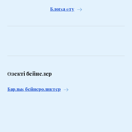
Блогқа өту
Өзекті бейнелер
Барлық бейнероликтер