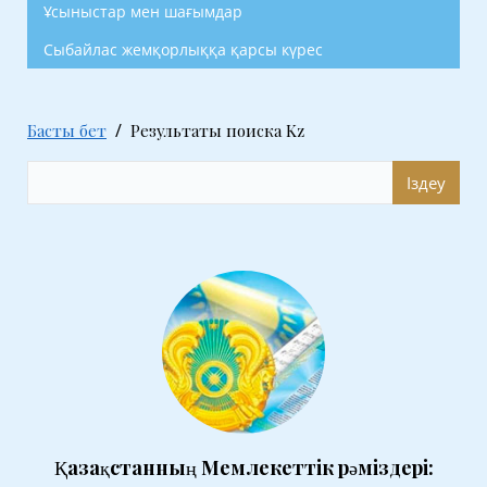
Ұсыныстар мен шағымдар
Сыбайлас жемқорлыққа қарсы күрес
Басты бет
Результаты поиска Kz
Search Form
Іздеу
Қазақстанның Мемлекеттік рәміздері: