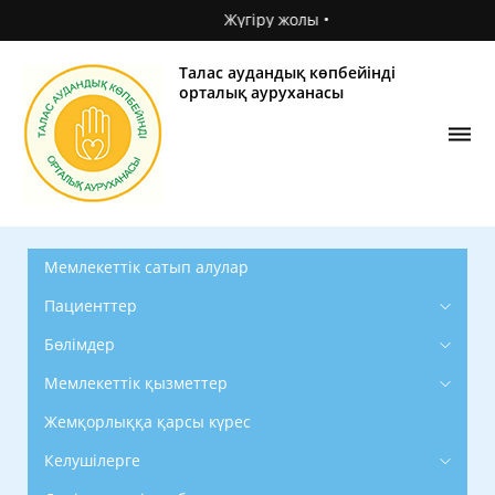
Жүгіру жолы •
Талас аудандық көпбейінді
орталық ауруханасы
Мемлекеттік сатып алулар
Пациенттер
Бөлімдер
Мемлекеттік қызметтер
Жемқорлыққа қарсы күрес
Келушілерге