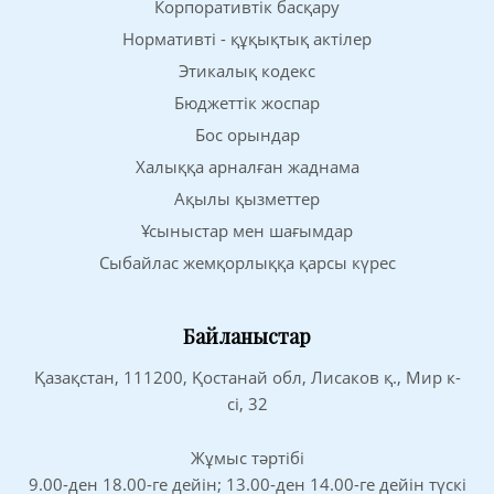
Корпоративтік басқару
Нормативті - құқықтық актілер
Этикалық кодекс
Бюджеттік жоспар
Бос орындар
Халыққа арналған жаднама
Ақылы қызметтер
Ұсыныстар мен шағымдар
Сыбайлас жемқорлыққа қарсы күрес
Байланыстар
Қазақстан, 111200, Қостанай обл, Лисаков қ., Мир к-
сі, 32
Жұмыс тәртібі
9.00-ден 18.00-ге дейін; 13.00-ден 14.00-ге дейін түскі