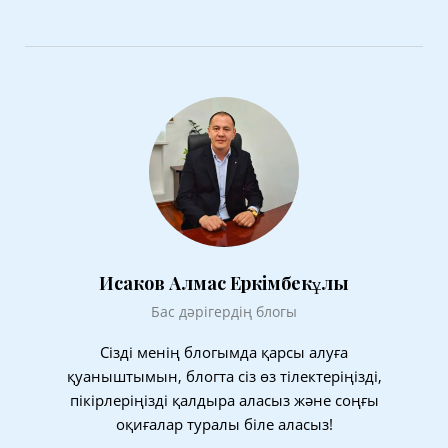
Исаков Алмас Еркімбекұлы
Бас дәрігердің блогы
Сізді менің блогымда қарсы алуға
қуаныштымын, блогта сіз өз тілектеріңізді,
пікірлеріңізді қалдыра аласыз және соңғы
оқиғалар туралы біле аласыз!