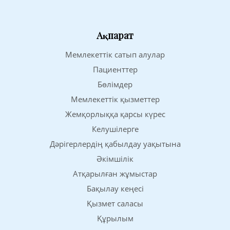
Ақпарат
Мемлекеттік сатып алулар
Пациенттер
Бөлімдер
Мемлекеттік қызметтер
Жемқорлыққа қарсы күрес
Келушілерге
Дәрігерлердің қабылдау уақытына
Әкімшілік
Атқарылған жұмыстар
Бақылау кеңесі
Қызмет саласы
Құрылым