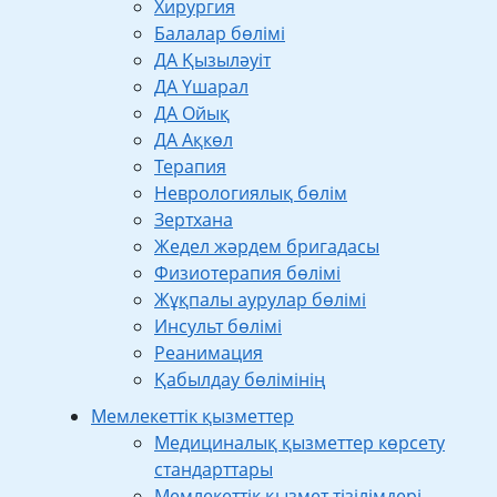
Хирургия
Балалар бөлімі
ДА Қызыләуіт
ДА Үшарал
ДА Ойық
ДА Ақкөл
Терапия
Неврологиялық бөлім
Зертхана
Жедел жәрдем бригадасы
Физиотерапия бөлімі
Жұқпалы аурулар бөлімі
Инсульт бөлімі
Реанимация
Қабылдау бөлімінің
Мемлекеттік қызметтер
Медициналық қызметтер көрсету
стандарттары
Мемлекеттік қызмет тізілімдері