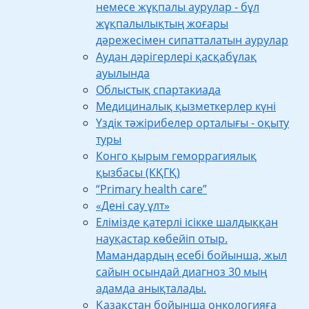
немесе жұқпалы аурулар - бұл
жұқпалылықтың жоғары
дәрежесімен сипатталатын аурулар
Аудан дәрігерлері қасқабұлақ
ауылында
Облыстық спартакиада
Медициналық қызметкерлер күні
Үздік тәжірибелер орталығы - оқыту
туры
Конго қырым геморрагиялық
қызбасы (КҚГҚ)
“Primary health care”
«Дені сау ұлт»
Елімізде қатерлі ісікке шалдыққан
науқастар көбейіп отыр.
Мамандардың есебі бойынша, жыл
сайын осындай диагноз 30 мың
адамда анықталады.
Қазақстан бойынша онкологияға