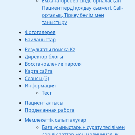
Емхана кіреберісінде орналасқан
Пациенттерді қолдау қызметі, Call-
орталық, Тіркеу бөлімімен
таныстыру
Фотогалерея
Байланыстар
Результаты поиска Kz
Директор блогы
Восстановление пароля
Карта сайта
Сеансы (3)
Информация
Тест
Пациент алгысы
Проделанная работа
Мемлекеттік сатып алулар
Баға ұсыныстарын сұрату тәсілімен
дәрілік заттар мен медициналық