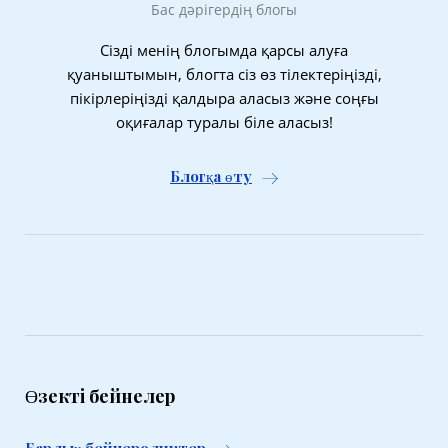
Бас дәрігердің блогы
Сізді менің блогымда қарсы алуға
қуаныштымын, блогта сіз өз тілектеріңізді,
пікірлеріңізді қалдыра аласыз және соңғы
оқиғалар туралы біле аласыз!
Блогқа өту
Өзекті бейнелер