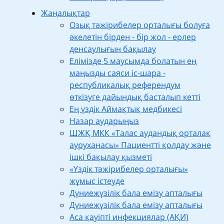
Жаңалықтар
Озық тәжірибелер орталығы болуға
әкелетін бірден - бір жол - ерлер
денсаулығын бақылау
Елімізде 5 маусымда болатын ең
маңызды саяси іс-шара -
республикалық референдум
өткізуге дайындық басталып кетті
Ең үздік Аймақтық медбикесі
Назар аударыңыз
ШЖҚ МКК «Талас аудандық орталақ
ауруханасы» Пациентті қолдау және
ішкі бақылау қызметі
«Үздік тәжірибелер орталығы»
жұмыс істеуде
Дүниежүзілік бала емізу апталығы
Дүниежүзілік бала емізу апталығы
Аса қауіпті инфекциялар (АҚИ)