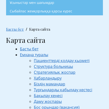
Ұсыныстар мен шағымдар
Сыбайлас жемқорлыққа қарсы күрес
Басты бет
Карта сайта
Карта сайта
Басты бет
Емхана туралы
Пациенттерді қолдау қызметі
Структура больницы
Стратегиялық жоспар
Хабарландыру
Біздің мамандар
Тұрғындарды қабылдау кестесі
Бақылау кеңесі
Даму жоспары
Бос орындар (вакансия)