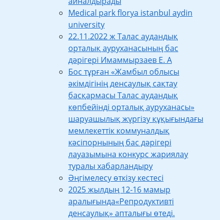
айналдырады
Medical park florya istanbul aydin
university
22.11.2022 ж Талас аудандық
орталық ауруханасының бас
дәрігері Имаммырзаев Е. А
Бос тұрған «Жамбыл облысы
әкімдігінің денсаулық сақтау
басқармасы Талас аудандық
көпбейінді орталық ауруханасы»
шаруашылық жүргізу құқығындағы
мемлекеттік коммуналдық
кәсіпорнының бас дәрігері
лауазымына конкурс жариялау
туралы хабарландыру
Әңгімелесу өткізу кестесі
2025 жылдың 12-16 мамыр
аралығында«Репродуктивті
денсаулық» апталығы өтеді.