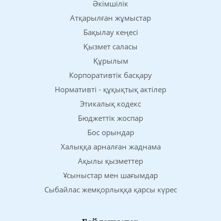
Әкімшілік
Атқарылған жұмыстар
Бақылау кеңесі
Қызмет саласы
Құрылым
Корпоративтік басқару
Нормативті - құқықтық актілер
Этикалық кодекс
Бюджеттік жоспар
Бос орындар
Халыққа арналған жаднама
Ақылы қызметтер
Ұсыныстар мен шағымдар
Сыбайлас жемқорлыққа қарсы күрес