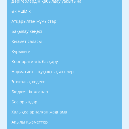
Дәрігерлердің қабылдау уақытына
Әкімшілік
Атқарылған жұмыстар
Бақылау кеңесі
Қызмет саласы
Құрылым
Корпоративтік басқару
Нормативті - құқықтық актілер
Этикалық кодекс
Бюджеттік жоспар
Бос орындар
Халыққа арналған жаднама
Ақылы қызметтер