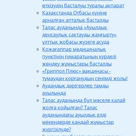
өткізудің басталуы туралы ақпарат
Қазақстанда Отбасы күніне
арналған апталық басталды
Талас ауданында «Ауылдық
денсаулық сақтауды жаңғырту»
ұлттық жобасы жүзеге асуда
Қожағаппар медициналық
пунктінің ғимаратының күрделі
жөндеу жұмыстары басталды
«Гриппол Плюс» вакцинасы -
тұмаудан қорғанудың сенімді жолы!
Аудандық дәрігерлер тамды
ауылында
Талас ауданында бұл мәселе қалай
жолға қойылған? Талас
ауданындағы ауылдық елді
мекендерде қандай жұмыстар
жүргізілуде?