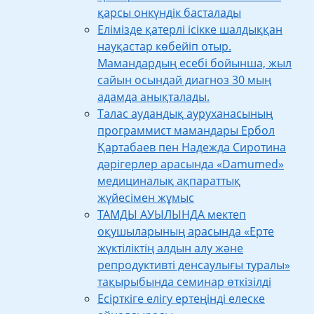
қарсы онкүндік басталады
Елімізде қатерлі ісікке шалдыққан
науқастар көбейіп отыр.
Мамандардың есебі бойынша, жыл
сайын осындай диагноз 30 мың
адамда анықталады.
Талас аудандық ауруханасының
программист мамандары Ербол
Қартабаев пен Надежда Сиротина
дәрігерлер арасында «Damumed»
медициналық ақпараттық
жүйесімен жұмыс
ТАМДЫ АУЫЛЫНДА мектеп
оқушыларының арасында «Ерте
жүктіліктің алдын алу және
репродуктивті денсаулығы туралы»
тақырыбында семинар өткізілді
Есірткіге елігу ертеңінді елеске