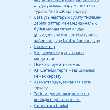
алуды ұйымдастыру және өткізу
туралы № 15 хабарландыру
Баға ұсыныстарын сұрату тәсілімен
дәрілік заттар мен медициналық
бұйымдарды сатып алуды
ұйымдастыру және өткізу туралы
хабарландыру №14 хабарландыру
Қызметтер
Емдеулушінің құқығы мен
міндеттері
Психо-әлеуметтік көмек
ҚР шетелдіктерге медициналық
көмек көрсету
Азаматтардың емханаға еркін
тіркелуі
Тегін медициналық көмектің
кепілдік берілген көлемі
Статистика бөлімі