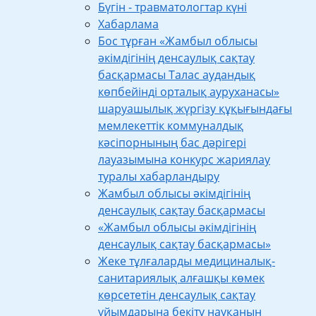
Бүгін - травматологтар күні
Хабарлама
Бос тұрған «Жамбыл облысы
әкімдігінің денсаулық сақтау
басқармасы Талас аудандық
көпбейінді орталық ауруханасы»
шаруашылық жүргізу құқығындағы
мемлекеттік коммуналдық
кәсіпорнының бас дәрігері
лауазымына конкурс жариялау
туралы хабарландыру
Жамбыл облысы әкімдігінің
денсаулық сақтау басқармасы
«Жамбыл облысы әкімдігінің
денсаулық сақтау басқармасы»
Жеке тұлғаларды медициналық-
санитариялық алғашқы көмек
көрсететін денсаулық сақтау
ұйымдарына бекіту науқанын