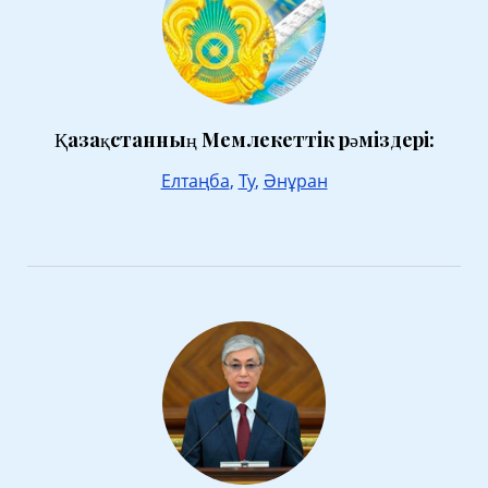
Қазақстанның Мемлекеттік рәміздері:
Елтаңба
,
Ту
,
Әнұран