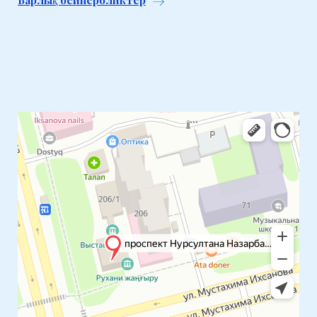
Барлық бейнероликтер