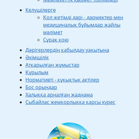
Келушілерге
Қол жетімді дәрі - дәрмектер мен
медициналық бұйымдар жайлы
мәлімет
Сұрақ қою
Дәрігерлердің қабылдау уақытына
Әкімшілік
Атқарылған жұмыстар
Құрылым
Нормативті - құқықтық актілер
Бос орындар
Халыққа арналған жаднама
Сыбайлас жемқорлыққа қарсы күрес